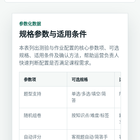
参数化数据
规格参数与适用条件
本表列出测验与作业配置的核心参数项、可选
规格、适用条件及确认方法，帮助运营负责人
快速判断配置是否满足课程需求。
参数项
可选规格
适用条件
规
题型支持
单选/多选/填空/简
所有课程
格
答
参
数
随机组卷
按知识点/难度/标签
题库题量≥
与
3倍
适
用
自动评分
客观题自动/简答手
客观题需