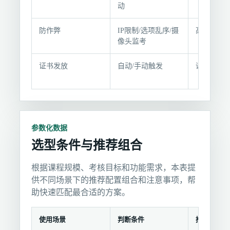
条
动
件
防作弊
IP限制/选项乱序/摄
高安全性
像头监考
证书发放
自动/手动触发
课程设定
参数化数据
选型条件与推荐组合
根据课程规模、考核目标和功能需求，本表提
供不同场景下的推荐配置组合和注意事项，帮
助快速匹配最合适的方案。
使用场景
判断条件
推荐选择