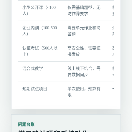
选
小型公开课（<100
仅需基础题型，无
标准配置包
型
人）
防作弊要求
多选/填空
条
件
企业内训（100-500
需要单元作业和简
进阶配置
与
人）
答题
简答和同
推
荐
认证考试（500人以
高安全性，需要证
高级配置
组
上）
书发放
功能+摄像
合
混合式教学
线上线下结合，需
标准/进阶
要数据同步
+平台对接
短期试点项目
单次使用，预算有
一次性项
限
问题台账