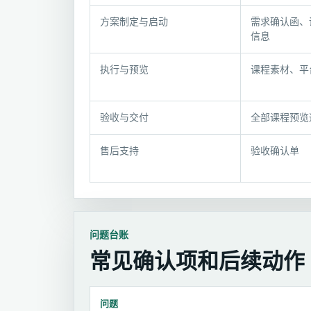
流
程
方案制定与启动
需求确认函、
与
信息
交
付
执行与预览
课程素材、平
节
点
验收与交付
全部课程预览
售后支持
验收确认单
问题台账
常见确认项和后续动作
问题