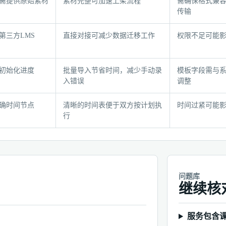
需提供原始素材
素材完整可加速上架流程
需确保格式兼
传输
第三方LMS
直接对接可减少数据迁移工作
权限不足可能
初始化进度
批量导入节省时间，减少手动录
模板字段需与
入错误
调整
确时间节点
清晰的时间表便于双方按计划执
时间过紧可能
行
问题库
继续核
服务包含